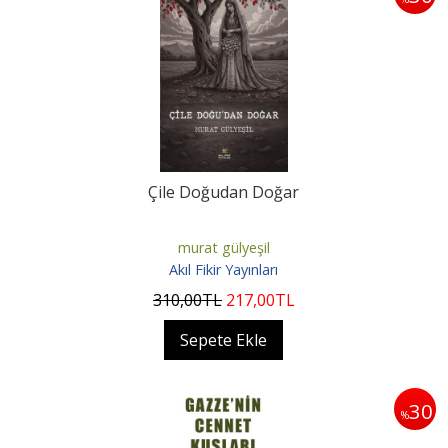
Çile Doğudan Doğar
murat gülyeşil
Akıl Fikir Yayınları
310
,00
TL
217
,00
TL
Sepete Ekle
30
%