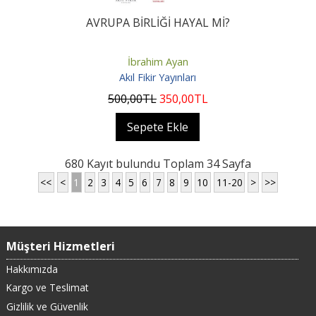
AVRUPA BİRLİĞİ HAYAL Mİ?
İbrahim Ayan
Akıl Fikir Yayınları
500
,00
TL
350
,00
TL
Sepete Ekle
680 Kayıt bulundu Toplam 34 Sayfa
<<
<
1
2
3
4
5
6
7
8
9
10
11-20
>
>>
Müşteri Hizmetleri
Hakkımızda
Kargo ve Teslimat
Gizlilik ve Güvenlik