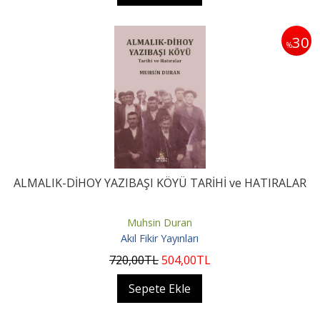
30
%
ALMALIK-DİHOY YAZIBAŞI KÖYÜ TARİHİ ve HATIRALAR
Muhsin Duran
Akıl Fikir Yayınları
720
,00
TL
504
,00
TL
Sepete Ekle