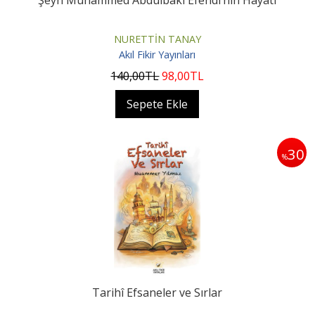
Şeyh Muhammed Abdulbaki Efendi’nin Hayatı
NURETTİN TANAY
Akıl Fikir Yayınları
140
,00
TL
98
,00
TL
Sepete Ekle
30
%
Tarihî Efsaneler ve Sırlar