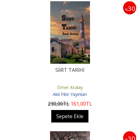
30
%
SİİRT TARİHİ
Ömer Atalay
Akıl Fikir Yayınları
230
,00
TL
161
,00
TL
Sepete Ekle
30
%