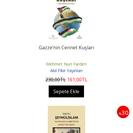
Gazze’nin Cennet Kuşları
Mehmet Nuri Yardım
Akıl Fikir Yayınları
230
,00
TL
161
,00
TL
Sepete Ekle
30
%