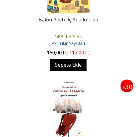
Balon Pilotu İç Anadolu'da
NEBİ KAPLAN
Akıl Fikir Yayınları
160
,00
TL
112
,00
TL
Sepete Ekle
30
%