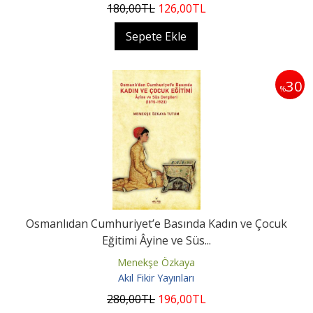
180
,00
TL
126
,00
TL
Sepete Ekle
30
%
Osmanlıdan Cumhuriyet’e Basında Kadın ve Çocuk
Eğitimi Âyine ve Süs...
Menekşe Özkaya
Akıl Fikir Yayınları
280
,00
TL
196
,00
TL