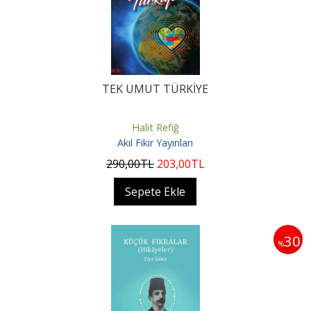
TEK UMUT TÜRKİYE
Halit Refiğ
Akıl Fikir Yayınları
290
,00
TL
203
,00
TL
Sepete Ekle
30
%