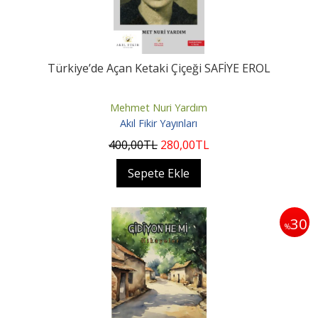
Türkiye’de Açan Ketaki Çiçeği SAFİYE EROL
Mehmet Nuri Yardım
Akıl Fikir Yayınları
400
,00
TL
280
,00
TL
Sepete Ekle
30
%