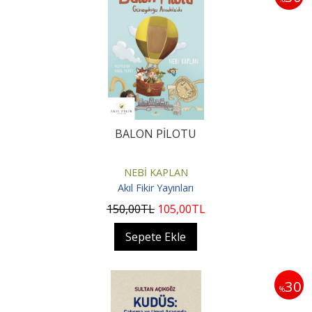
BALON PİLOTU
NEBİ KAPLAN
Akıl Fikir Yayınları
150
,00
TL
105
,00
TL
Sepete Ekle
30
%