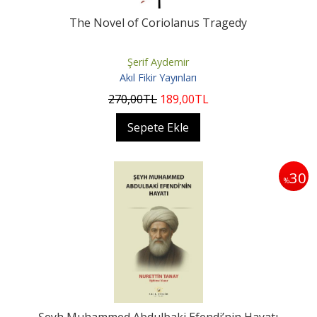
The Novel of Coriolanus Tragedy
Şerif Aydemir
Akıl Fikir Yayınları
270
,00
TL
189
,00
TL
Sepete Ekle
30
%