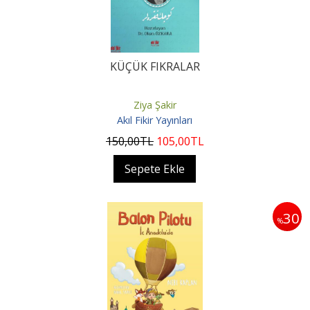
KÜÇÜK FIKRALAR
Ziya Şakir
Akıl Fikir Yayınları
150
,00
TL
105
,00
TL
Sepete Ekle
30
%