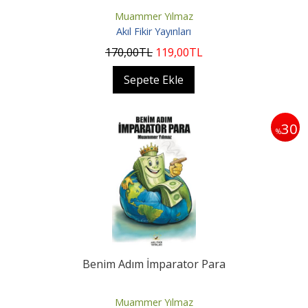
Muammer Yılmaz
Akıl Fikir Yayınları
170
,00
TL
119
,00
TL
Sepete Ekle
30
%
Benim Adım İmparator Para
Muammer Yılmaz