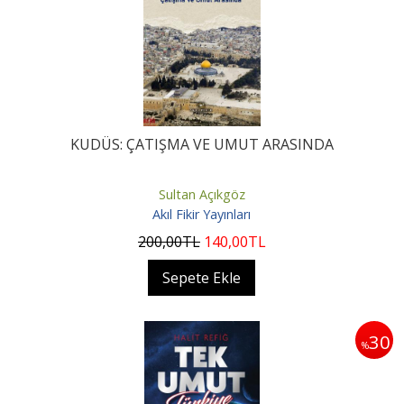
KUDÜS: ÇATIŞMA VE UMUT ARASINDA
Sultan Açıkgöz
Akıl Fikir Yayınları
200
,00
TL
140
,00
TL
Sepete Ekle
30
%