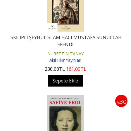
İSKİLİPLİ ŞEYHÜLİSLAM HACI MUSTAFA SUNULLAH
EFENDİ
NURETTİN TANAY
Akıl Fikir Yayınları
230
,00
TL
161
,00
TL
Sepete Ekle
30
%