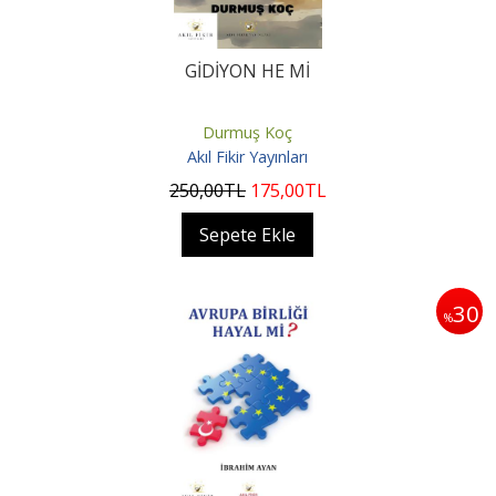
GİDİYON HE Mİ
Durmuş Koç
Akıl Fikir Yayınları
250
,00
TL
175
,00
TL
Sepete Ekle
30
%