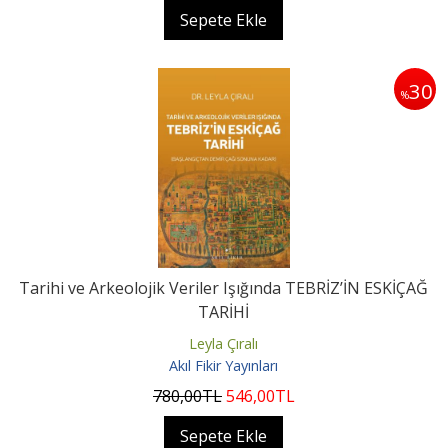
Sepete Ekle
30
%
Tarihi ve Arkeolojik Veriler Işığında TEBRİZ’İN ESKİÇAĞ
TARİHİ
Leyla Çıralı
Akıl Fikir Yayınları
780
,00
TL
546
,00
TL
Sepete Ekle