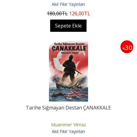
Akıl Fikir Yayınları
180
,00
TL
126
,00
TL
Sepete Ekle
30
%
Tarihe Sığmayan Destan ÇANAKKALE
Muammer Yılmaz
Akıl Fikir Yayınları