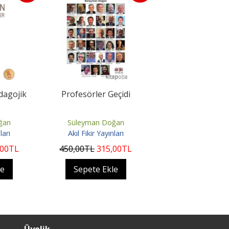
dagojik
Profesörler Geçidi
ğan
Süleyman Doğan
ları
Akıl Fikir Yayınları
,00
TL
450
,00
TL
315
,00
TL
le
Sepete Ekle