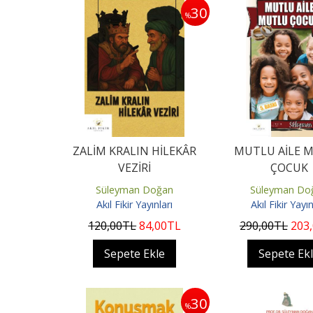
30
%
ZALİM KRALIN HİLEKÂR
MUTLU AİLE 
VEZİRİ
ÇOCUK
Süleyman Doğan
Süleyman Do
Akıl Fikir Yayınları
Akıl Fikir Yayın
120
,00
TL
84
,00
TL
290
,00
TL
203
Sepete Ekle
Sepete Ek
30
%