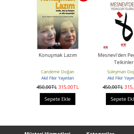
Konuşmak Lazım
Mesnevi'den Pe
Telkinler
Candemir Doğan
Süleyman Do
Akıl Fikir Yayınları
Akıl Fikir Yayın
450
,00
TL
315
,00
TL
450
,00
TL
315
Sepete Ekle
Sepete Ek