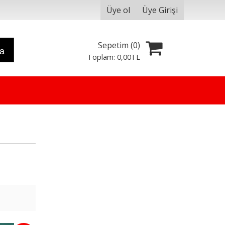
Üye ol
Üye Girişi
Sepetim (
0
)
ra
Toplam:
0
,00
TL