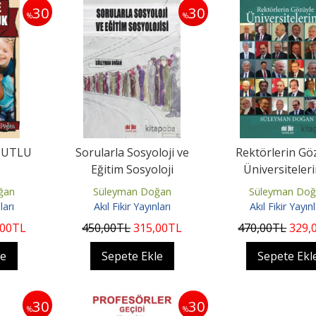
30
30
%
%
MUTLU
Sorularla Sosyoloji ve
Rektörlerin Gö
Eğitim Sosyoloji
Üniversiteler
ğan
Süleyman Doğan
Süleyman Do
ları
Akıl Fikir Yayınları
Akıl Fikir Yayınl
,00
TL
450
,00
TL
315
,00
TL
470
,00
TL
329
,
le
Sepete Ekle
Sepete Ekl
30
30
%
%