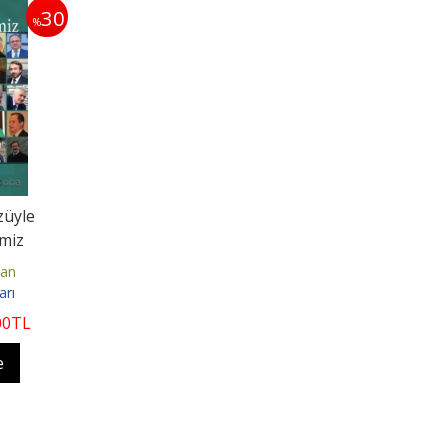
30
%
züyle
imiz
ğan
arı
00
TL
e