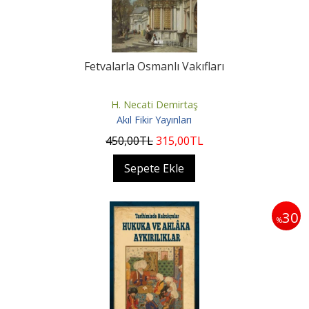
Fetvalarla Osmanlı Vakıfları
H. Necati Demirtaş
Akıl Fikir Yayınları
450
,00
TL
315
,00
TL
Sepete Ekle
30
%