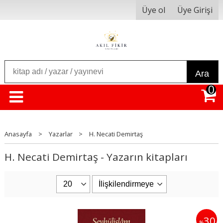
Üye ol
Üye Girişi
Ara
0
Anasayfa
>
Yazarlar
>
H. Necati Demirtaş
H. Necati Demirtaş - Yazarın kitapları
30
%