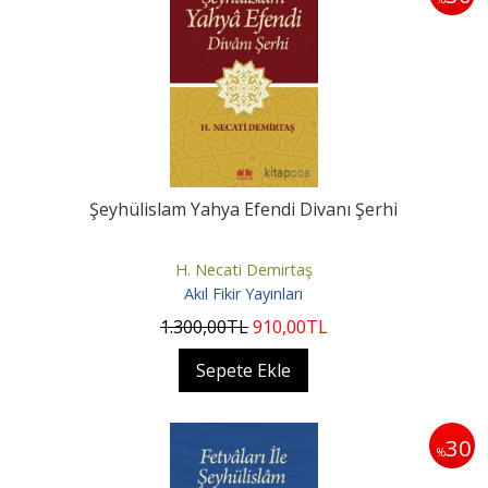
Şeyhülislam Yahya Efendi Divanı Şerhi
H. Necati Demirtaş
Akıl Fikir Yayınları
1.300
,00
TL
910
,00
TL
Sepete Ekle
30
%