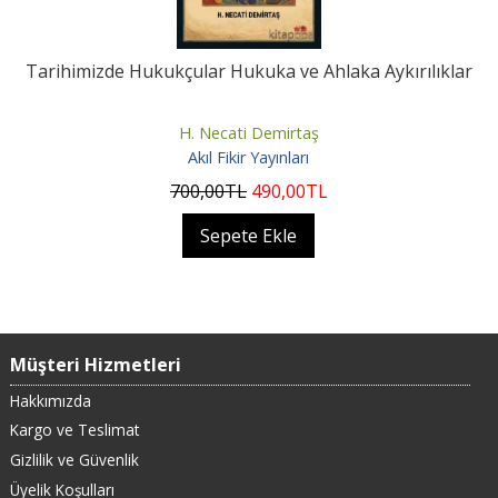
Tarihimizde Hukukçular Hukuka ve Ahlaka Aykırılıklar
H. Necati Demirtaş
Akıl Fikir Yayınları
700
,00
TL
490
,00
TL
Sepete Ekle
Müşteri Hizmetleri
Hakkımızda
Kargo ve Teslimat
Gizlilik ve Güvenlik
Üyelik Koşulları