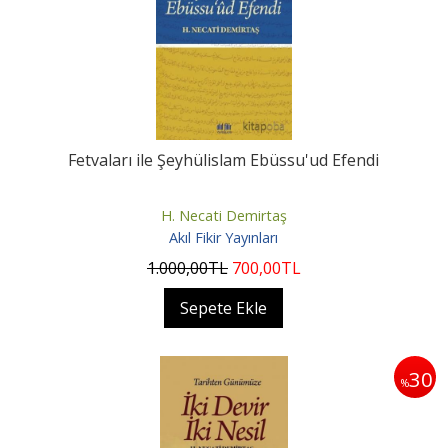
Fetvaları ile Şeyhülislam Ebüssu'ud Efendi
H. Necati Demirtaş
Akıl Fikir Yayınları
1.000
,00
TL
700
,00
TL
Sepete Ekle
30
%