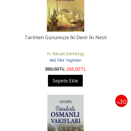
Tarihten Günümüze İki Devir İki Nesil
H. Necati Demirtaş
Akıl Fikir Yayınları
380
,00
TL
266
,00
TL
Sepete Ekle
30
%