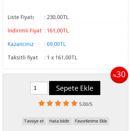
Liste Fiyatı
:
230
,00
TL
İndirimli Fiyat
:
161
,00
TL
Kazancınız
:
69
,00
TL
Taksitli fiyat
:
1 x
161
,00
TL
30
%
Sepete Ekle
5.00/5
Tavsiye et
Hata bildir
Favorilerime Ekle