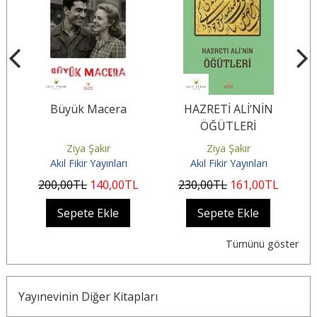
Büyük Macera
HAZRETİ ALİ’NİN
ÖĞÜTLERİ
Ziya Şakir
Ziya Şakir
Akıl Fikir Yayınları
Akıl Fikir Yayınları
200
,00
TL
140
,00
TL
230
,00
TL
161
,00
TL
Sepete Ekle
Sepete Ekle
Tümünü göster
Yayınevinin Diğer Kitapları