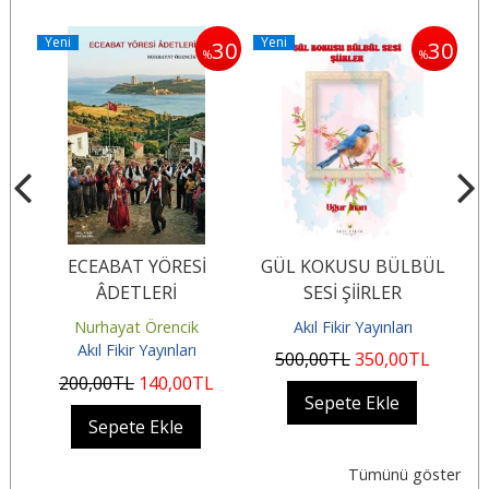
Yeni
Yeni
Y
30
30
30
%
%
ECEABAT YÖRESİ
GÜL KOKUSU BÜLBÜL
Y
ÂDETLERİ
SESİ ŞİİRLER
Nurhayat Örencik
Akıl Fikir Yayınları
Akıl Fikir Yayınları
500
,00
TL
350
,00
TL
200
,00
TL
140
,00
TL
Sepete Ekle
Sepete Ekle
Tümünü göster