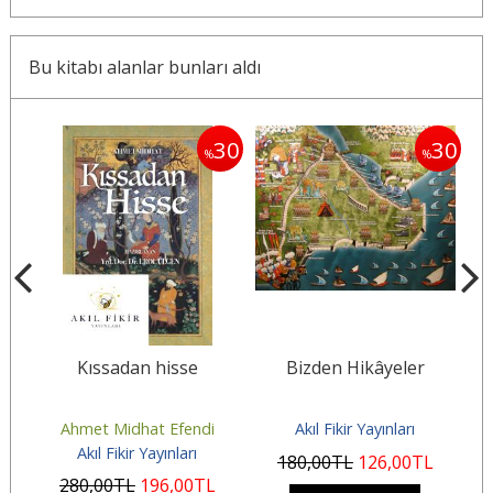
Bu kitabı alanlar bunları aldı
30
30
30
%
%
nin
Kıssadan hisse
Bizden Hikâyeler
Ü
Ahmet Midhat Efendi
Akıl Fikir Yayınları
Akıl Fikir Yayınları
180
,00
TL
126
,00
TL
280
,00
TL
196
,00
TL