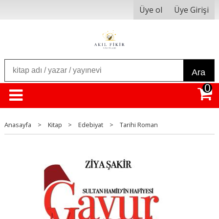
Üye ol
Üye Girişi
Ara
0
Anasayfa
>
Kitap
>
Edebiyat
>
Tarihi Roman