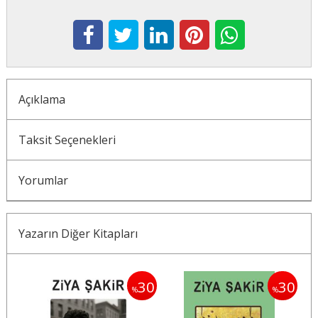
Açıklama
Taksit Seçenekleri
Yorumlar
Yazarın Diğer Kitapları
30
30
30
%
%