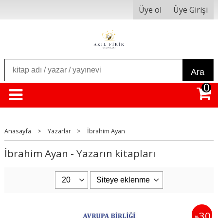
Üye ol
Üye Girişi
Ara
0
Anasayfa
>
Yazarlar
>
İbrahim Ayan
İbrahim Ayan - Yazarın kitapları
30
%