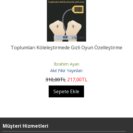
Toplumları Köleleştirmede Gizli Oyun Özelleştirme
İbrahim Ayan
Akıl Fikir Yayınları
310
,00
TL
217
,00
TL
Sepete Ekle
Müşteri Hizmetleri