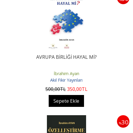
AVRUPA BİRLİĞİ HAYAL Mİ?
İbrahim Ayan
Akıl Fikir Yayınları
500
,00
TL
350
,00
TL
Sepete Ekle
30
%